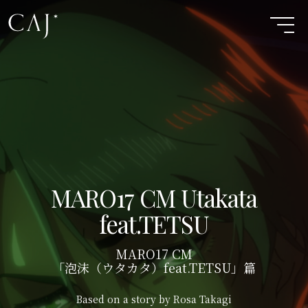
MARO17 CM Utakata
feat.TETSU
MARO17 CM
「泡沫（ウタカタ）feat.TETSU」篇
Based on a story by Rosa Takagi