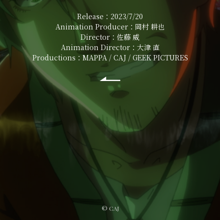
Release：2023/7/20
Animation Producer：岡村 耕也
Director：佐藤 威
Animation Director：大津 直
Productions：MAPPA / CAJ / GEEK PICTURES
©︎ CAJ