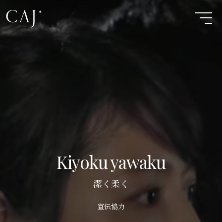
Kiyoku yawaku
潔く柔く
宣伝協力